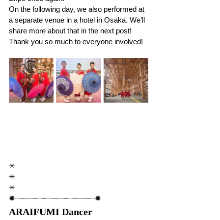
On the following day, we also performed at 
a separate venue in a hotel in Osaka. We’ll 
share more about that in the next post!
Thank you so much to everyone involved!
✳︎
✳︎
✳︎
✺┈┈┈┈┈┈┈┈┈┈┈┈┈┈┈┈┈┈✺
ARAIFUMI Dancer