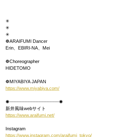
✳︎
✳︎
✳︎
❁ARAIFUMI Dancer
Erin、
EBIRI-NA
、Mei
❁Choreographer
HIDETOMO
❁MIYABIYA JAPAN
https://www.miyabiya.com/
✺┈┈┈┈┈┈┈┈┈┈┈┈┈┈┈┈┈┈✺
新井風味webサイト
https://www.araifumi.net/
Instagram
https://www.instagram.com/araifumi_tokyo/