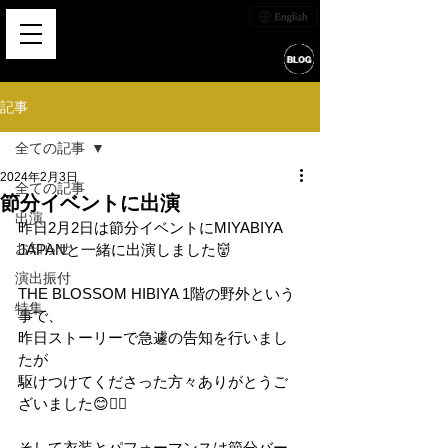
記事
全ての記事
2024年2月3日
全ての記事
節分イベントに出演
出演
昨日2月2日は節分イベントにMIYABIYA 
お知らせ
JAPANと一緒に出演しました👹
演出振付
THE BLOSSOM HIBIYA 1階の野外という
特集
事で、
昨日ストーリーで急遽の告知を行いまし
たが
駆けつけてくださった方々ありがとうご
ざいました😊🙇‍♀️
そして衣装とパフォーマンスは節分バー