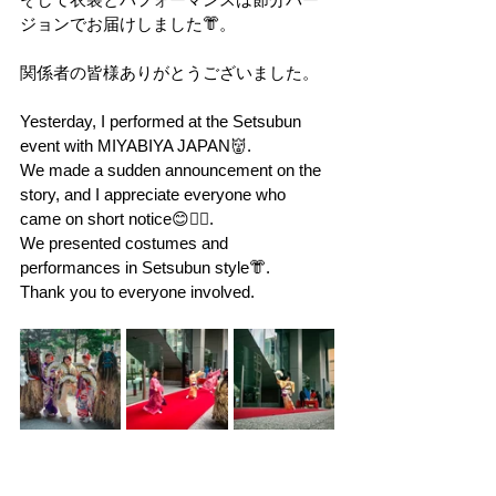
ジョンでお届けしました👘。
関係者の皆様ありがとうございました。
Yesterday, I performed at the Setsubun 
event with MIYABIYA JAPAN👹.
We made a sudden announcement on the 
story, and I appreciate everyone who 
came on short notice😊🙇‍♀️.
We presented costumes and 
performances in Setsubun style👘.
Thank you to everyone involved.  