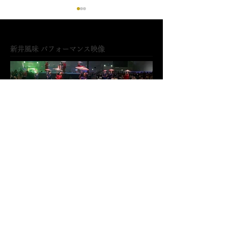
新井風味 パフォーマンス映像
マンダリンオリエンタル
八芳園で新井風
東京 開催イベントに出演
なす和と現代の
ラボレーション
​新井風味 和風ダンス演出 提案資料
JP
EN