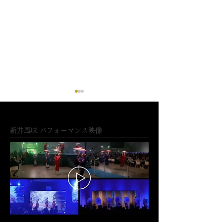
新井風味 パフォーマンス映像
マンダリンオリエンタル
八芳園で新井風
東京 開催イベントに出演
なす和と現代の
ラボレーション