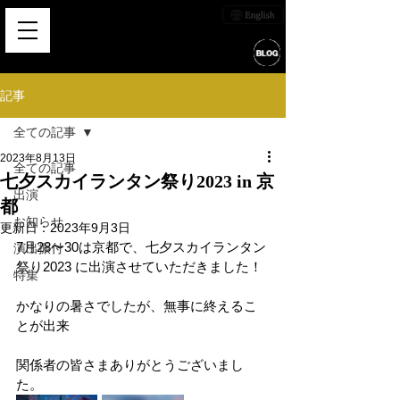
記事
全ての記事
2023年8月13日
全ての記事
七夕スカイランタン祭り2023 in 京
出演
都
お知らせ
更新日：
2023年9月3日
7月28〜30は京都で、七夕スカイランタン
演出振付
祭り2023 に出演させていただきました！
特集
かなりの暑さでしたが、無事に終えるこ
とが出来
関係者の皆さまありがとうございまし
た。