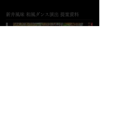
​新井風味 和風ダンス演出 提案資料
JP
EN
​新井風味 パンフレット
JP
EN