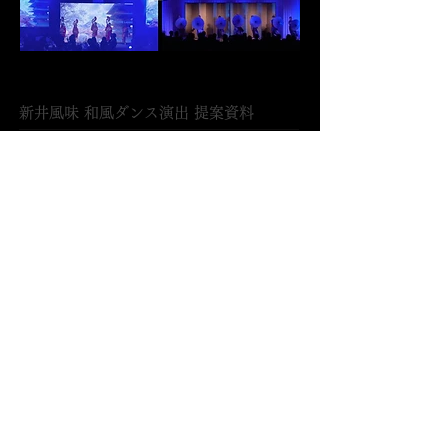
ラボレーション
​新井風味 和風ダンス演出 提案資料
JP
EN
​新井風味 パンフレット