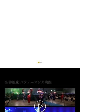
新井風味 パフォーマンス映像
マンダリンオリエンタル
八芳園で新井風
東京 開催イベントに出演
なす和と現代の