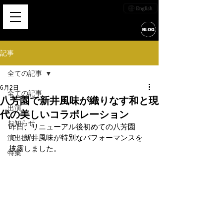
記事
全ての記事
6月2日
全ての記事
八芳園で新井風味が織りなす和と現
出演
代の美しいコラボレーション
お知らせ
昨日、リニューアル後初めての八芳園
で、新井風味が特別なパフォーマンスを
演出振付
披露しました。
特集