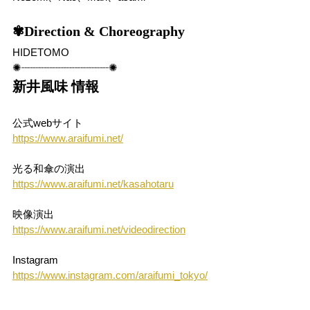
✾Direction & Choreography
HIDETOMO
✺┈┈┈┈┈┈┈┈┈┈┈┈┈┈✺
新井風味 情報
公式webサイト
https://www.araifumi.net/
光る和傘の演出
https://www.araifumi.net/kasahotaru
映像演出
https://www.araifumi.net/videodirection
Instagram
https://www.instagram.com/araifumi_tokyo/