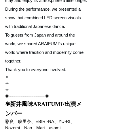
stay and enjoy its atmosphere a little longer.
During the performance, we presented a 
show that combined LED screen visuals 
with traditional Japanese dance.
To guests from Japan and around the 
world, we shared ARAIFUMI’s unique 
world where tradition and modernity come 
together.
Thank you to everyone involved.
✳︎
✳︎
✳︎
✺┈┈┈┈┈┈┈┈┈┈┈┈┈┈✺
✾新井風味ARAIFUMI/出演メ
ンバー
彩良、映里奈、
EBIRI-NA、
YU-RI、
Nozomi、Nao、Mari、asami