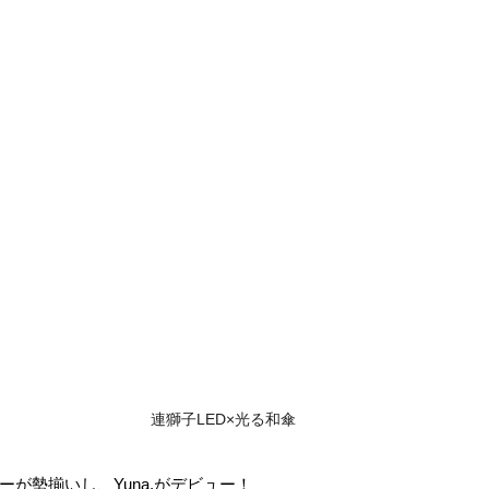
連獅子LED×光る和傘
が勢揃いし、Yuna.がデビュー！