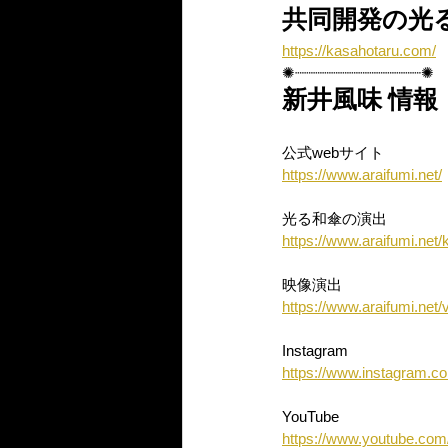
共同開発の光
https://kasahotaru.com/
✺┈┈┈┈┈┈┈┈┈┈┈┈┈┈✺
新井風味 情報
公式webサイト
https://www.araifumi.net/
光る和傘の演出
https://www.araifumi.net
映像演出
https://www.araifumi.net/
Instagram
https://www.instagram.co
YouTube
https://www.youtube.com