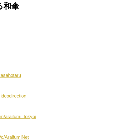
る和傘
/kasahotaru
videodirection
m/araifumi_tokyo/
/c/AraifumiNet