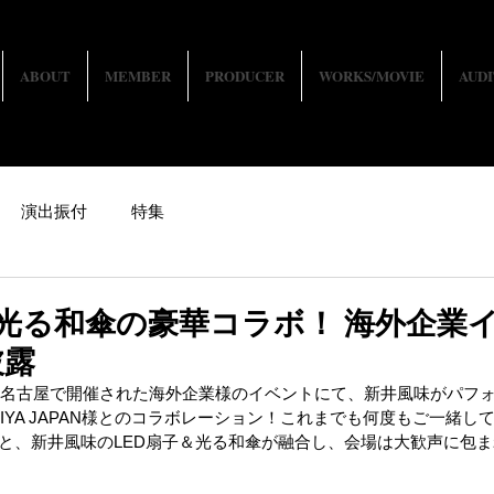
ABOUT
MEMBER
PRODUCER
WORKS/MOVIE
AUDI
演出振付
特集
×光る和傘の豪華コラボ！ ​海外企業
披露
ン名古屋で開催された海外企業様のイベントにて、新井風味がパフ
BIYA JAPAN様とのコラボレーション！これまでも何度もご一緒
Dと、新井風味のLED扇子＆光る和傘が融合し、会場は大歓声に包