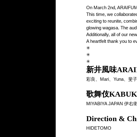
On March 2nd, ARAIFUMI h
This time, we collaborate
exciting to reunite, com
glowing wagasa. The audi
Additionally, all of our 
A heartfelt thank you to e
✳︎
✳︎
✳︎
新井風味ARAI
彩良、Mari、Yuna、
歌舞伎KABUK
MIYABIYA JAPAN 伊右
Direction & C
HIDETOMO