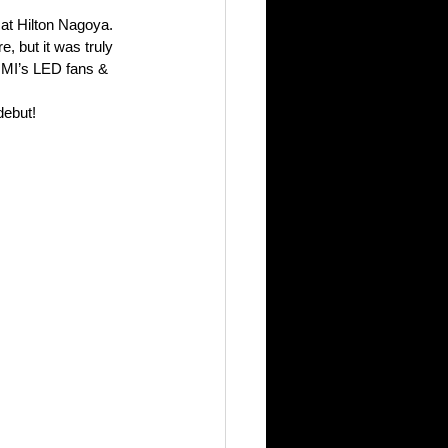
at Hilton Nagoya. 
but it was truly 
MI’s LED fans & 
debut!