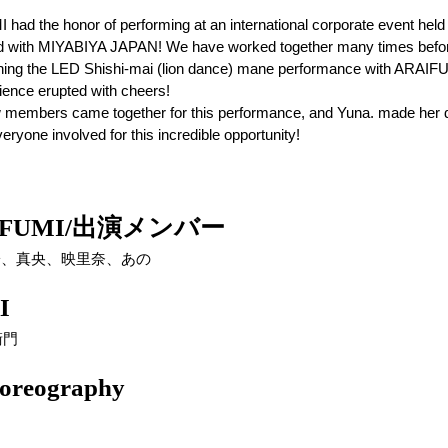
ad the honor of performing at an international corporate event held 
d with
MIYABIYA JAPAN! We have worked together many times before, 
bining the LED Shishi-mai (lion dance) mane performance
with ARAIFU
ence erupted with cheers! 
new members came together for this performance, and Yuna. made her 
veryone involved for this incredible opportunity!
FUMI/出演メンバー
斐子、真央、映里奈、あの
I
衛門
horeography