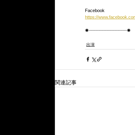
Facebook
https://www.facebook.com
✺┈┈┈┈┈┈┈┈┈┈┈┈┈┈✺
出演
関連記事