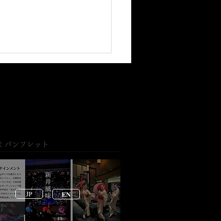
味 パンフレット
園で新井風味が織りなす
現代の美しいコラボレー
ン
JP
EN