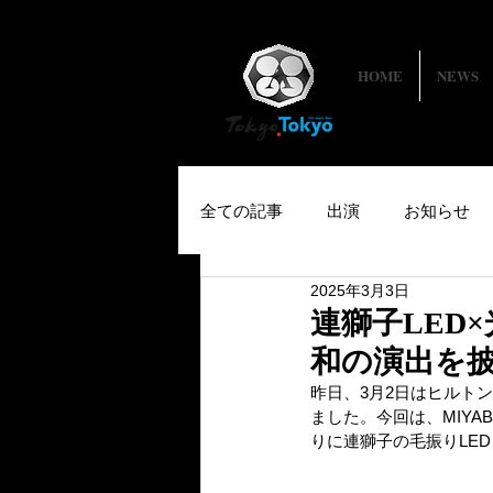
HOME
NEWS
全ての記事
出演
お知らせ
2025年3月3日
連獅子LED
和の演出を
昨日、3月2日はヒルト
ました。今回は、MIYA
りに連獅子の毛振りLE