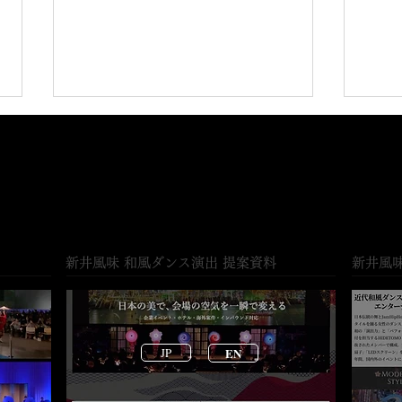
​新井風味 和風ダンス演出 提案資料
​新井風
マンダリンオリエンタル東京
八芳
開催イベントに出演
和と
ショ
JP
EN