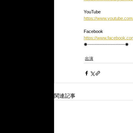
YouTube
https://www.youtube.com
Facebook
https://www.facebook.com
✺┈┈┈┈┈┈┈┈┈┈┈┈┈┈✺
出演
関連記事