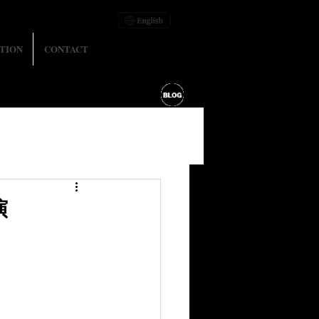
TION
CONTACT
演
。