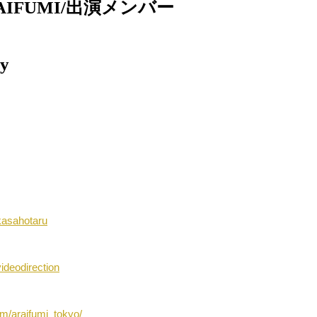
IFUMI/出演メンバー
y
/kasahotaru
videodirection
m/araifumi_tokyo/