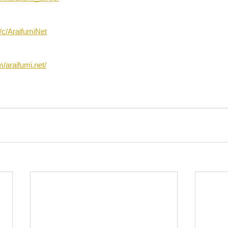
/c/AraifumiNet
/araifumi.net/