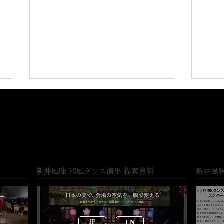
​新井風味 和風ダンス演出 提案資料
​新井風
マンダリンオリエンタル東京
八芳
開催イベントに出演
和と
ショ
JP
EN